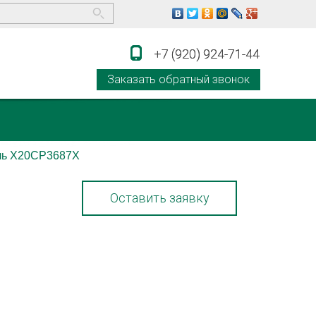
+7 (920) 924-71-44
+7 (920) 924-71-44
Заказать обратный звонок
ль X20CP3687X
Оставить заявку