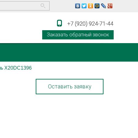
+7 (920) 924-71-44
+7 (920) 924-71-44
Заказать обратный звонок
ль X20DC1396
Оставить заявку