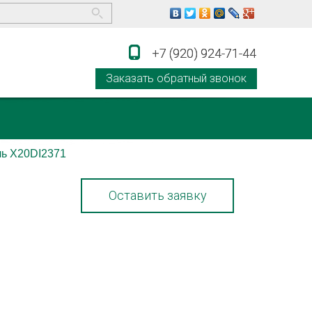
+7 (920) 924-71-44
+7 (920) 924-71-44
Заказать обратный звонок
ь X20DI2371
Оставить заявку