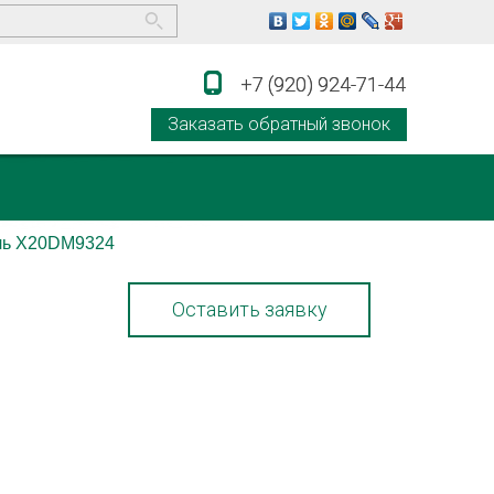
+7 (920) 924-71-44
+7 (920) 924-71-44
Заказать обратный звонок
ль X20DM9324
Оставить заявку