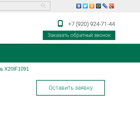
+7 (920) 924-71-44
+7 (920) 924-71-44
Заказать обратный звонок
ь X20IF1091
Оставить заявку