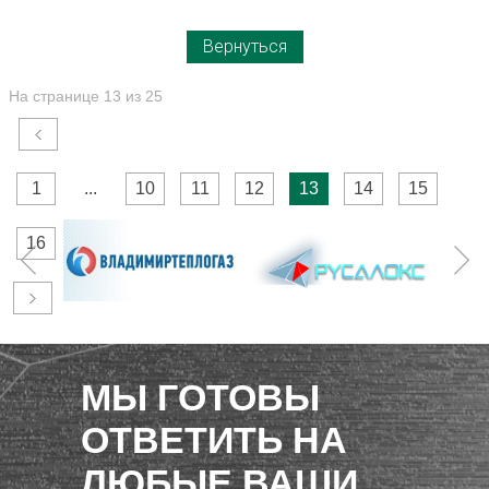
Вернуться
На странице 13 из 25
1
...
10
11
12
13
14
15
16
...
25
МЫ ГОТОВЫ
ОТВЕТИТЬ НА
ЛЮБЫЕ ВАШИ