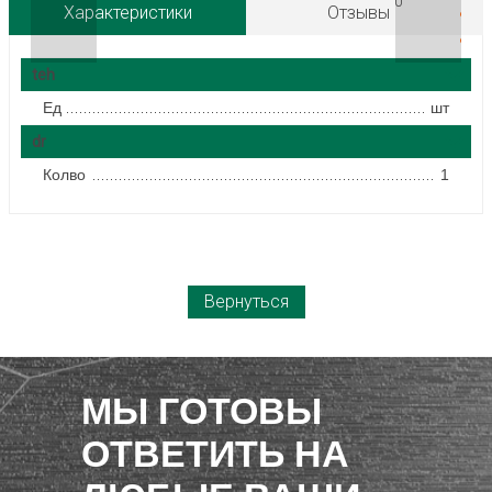
0
Характеристики
Отзывы
teh
Ед
шт
dr
Колво
1
Вернуться
МЫ ГОТОВЫ
ОТВЕТИТЬ НА