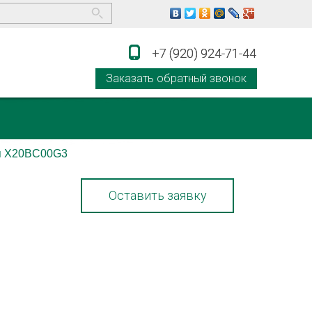
+7 (920) 924-71-44
+7 (920) 924-71-44
Заказать обратный звонок
я X20BC00G3
Оставить заявку