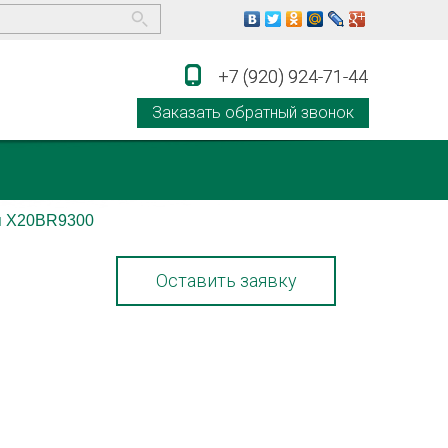
+7 (920) 924-71-44
+7 (920) 924-71-44
Заказать обратный звонок
я X20BR9300
Оставить заявку