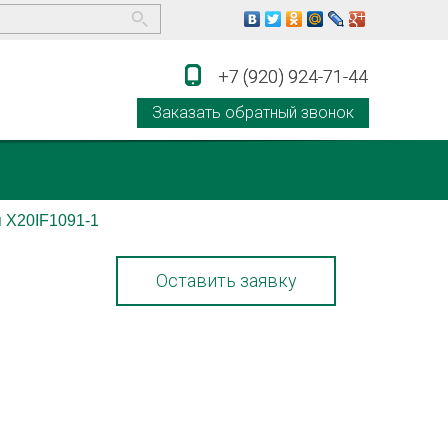
+7 (920) 924-71-44
+7 (920) 924-71-44
Заказать обратный звонок
 X20IF1091-1
Оставить заявку