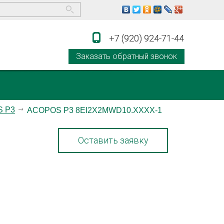
+7 (920) 924-71-44
+7 (920) 924-71-44
Заказать обратный звонок
 P3
ACOPOS P3 8EI2X2MWD10.XXXX-1
Оставить заявку