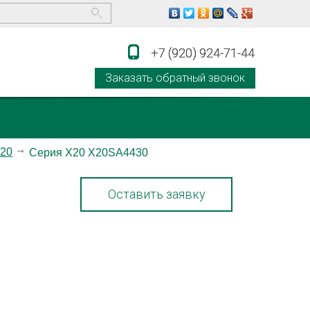
+7 (920) 924-71-44
+7 (920) 924-71-44
Заказать обратный звонок
20
Серия X20 X20SA4430
Оставить заявку