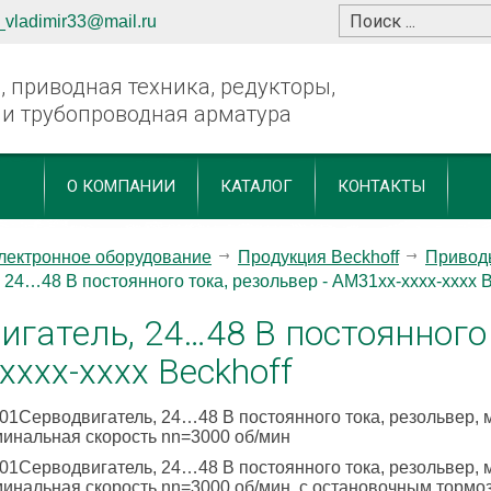
_vladimir33@mail.ru
 приводная техника, редукторы,
 и трубопроводная арматура
О КОМПАНИИ
КАТАЛОГ
КОНТАКТЫ
лектронное оборудование
Продукция Beckhoff
Приводы
 24…48 В постоянного тока, резольвер - AM31xx-xxxx-xxxx B
гатель, 24…48 В постоянного 
xxx-xxxx Beckhoff
1Серводвигатель, 24…48 В постоянного тока, резольвер, м
оминальная скорость nn=3000 об/мин
1Серводвигатель, 24…48 В постоянного тока, резольвер, м
оминальная скорость nn=3000 об/мин, с остановочным тормо