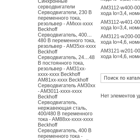
Синхронные
серводвигатели
AM3112-w400-000
Серводвигатели, 230 В
хода Io=3,4, но
переменного тока,
AM3112-w401-000
резольвер - AMxxx-xxxx
хода Io=3,4, но
Beckhoff
Серводвигатель, 400…
AM3121-w200-000
480 В переменного тока,
хода Io=4,6, но
резольвер - AM35xx-xxxx
AM3121-w201-000
Beckhoff
хода Io=4,6, но
Серводвигатель, 24…48
В постоянного тока,
резольвер - AM31xx-
xxxx-xxxx Beckhoff
AM81xx-xxxx Beckhoff
Серводвигатель AM30xx
- AM3011-xxxx-xxxx
Нет элементов 
Beckhoff
Серводвигатель,
нержавеющая сталь,
400/480 В переменного
тока - AM88xx-xxxx-xxxx
Beckhoff
Серводвигатель, 400 В
переменного тока -