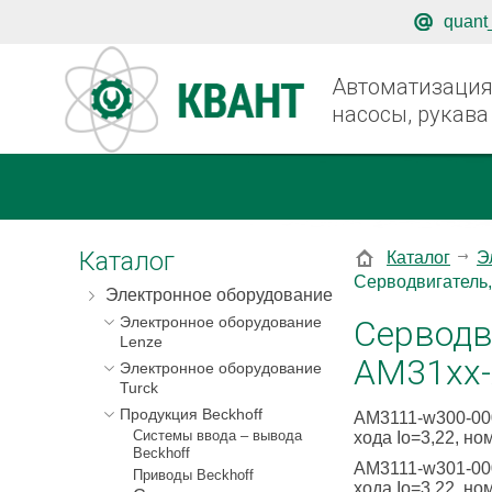
quant
Автоматизация,
насосы, рукава
Каталог
Каталог
Э
Серводвигатель,
Электронное оборудование
Серводви
Электронное оборудование
Lenze
AM31xx-x
Электронное оборудование
Turck
Продукция Beckhoff
AM3111-w300-000
Системы ввода – вывода
хода Io=3,22, н
Beckhoff
AM3111-w301-000
Приводы Beckhoff
хода Io=3,22, н