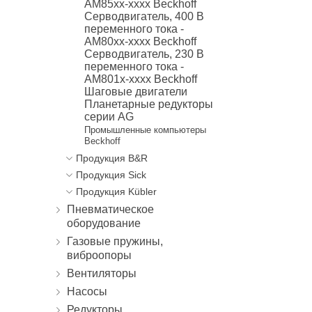
AM85xx-xxxx Beckhoff
Серводвигатель, 400 В
переменного тока -
AM80xx-xxxx Beckhoff
Серводвигатель, 230 В
переменного тока -
AM801x-xxxx Beckhoff
Шаговые двигатели
Планетарные редукторы
серии AG
Промышленные компьютеры
Beckhoff
Продукция B&R
Продукция Sick
Продукция Kübler
Пневматическое
оборудование
Газовые пружины,
виброопоры
Вентиляторы
Насосы
Редукторы