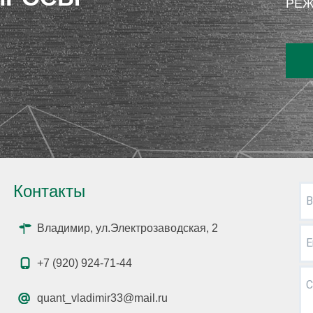
РЕЖ
Контакты
В
Владимир, ул.Электрозаводская, 2
E
+7 (920) 924-71-44
С
quant_vladimir33@mail.ru