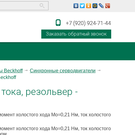
+7 (920) 924-71-44
+7 (920) 924-71-44
Заказать обратный звонок
 Beckhoff
Синхронные серводвигатели
eckhoff
тока, резольвер -
омент холостого хода Mo=0,21 Нм, ток холостого
омент холостого хода Mo=0,21 Нм, ток холостого
зом