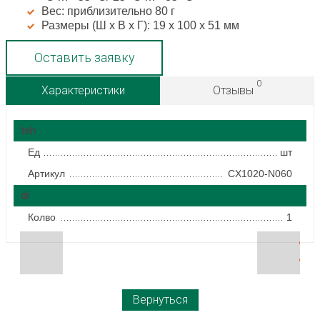
Вес: приблизительно 80 г
Размеры (Ш х В х Г): 19 x 100 x 51 мм
Оставить заявку
0
Характеристики
Отзывы
teh
Ед
шт
Артикул
CX1020-N060
dr
Колво
1
Вернуться