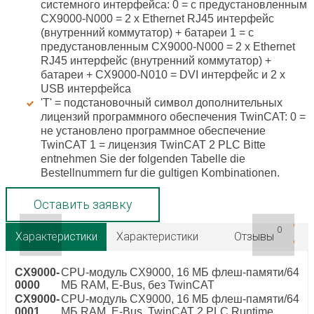
системного интерфейса: 0 = с предустановленным
CX9000-N000 = 2 x Ethernet RJ45 интерфейс
(внутренний коммутатор) + батареи 1 = с
предустановленным CX9000-N000 = 2 x Ethernet
RJ45 интерфейс (внутренний коммутатор) +
батареи + CX9000-N010 = DVI интерфейс и 2 x
USB интерфейса
'T' = подстановочный символ дополнительных
лицензий программного обеспечения TwinCAT: 0 =
не установлено программное обеспечение
TwinCAT 1 = лицензия TwinCAT 2 PLC Bitte
entnehmen Sie der folgenden Tabelle die
Bestellnummern fur die gultigen Kombinationen.
Оставить заявку
0
Характеристики
Характеристики
Отзывы
CX9000-
CPU-модуль CX9000, 16 МБ флеш-памяти/64
0000
МБ RAM, E-Bus, без TwinCAT
CX9000-
CPU-модуль CX9000, 16 МБ флеш-памяти/64
0001
МБ RAM, E-Bus, TwinCAT 2 PLC Runtime