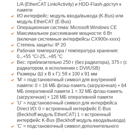
L/A (EtherCAT Link/Activity) и HDD-Flash-доступ к
памяти
I/O интерфейс: модуль ввода/вывода (K-Bus) или
модуль EtherCAT (E-Bus)
Операционная система: Microsoft Windows CE
Максимальное рассеивание мощности: 6 Вт
(включая системные интерфейсы CX900x-xxxx)
Степень защиты: IP 20
Рабочая температура / температура хранения:
0...+55 °C/-25...+85 °C
Вес: приблизительно 250 г (без радиатора), 375 г (с
радиатором, в исполнении с DVI/USB)
Размеры (Ш х В х Г): 59 x 100 x 91 мм
'M' = подстановочный символ для внутренней
памяти: 0 = 16 МБ флэш-память (загрузочная) + 64
МБ оперативной памяти 1 = 32 МБ флэш-память
(загрузочная) + 128 МБ оперативной памяти
'U' = подстановочный символ для интерфейса
Direct I/O: 0 = встроенный интерфейс E-Bus
(Beckhoff модуль EtherCAT) 1 = встроенный
интерфейс K-Bus (Beckhoff модуль ввода/вывода)
'C' = подстановочный символ дополнительного