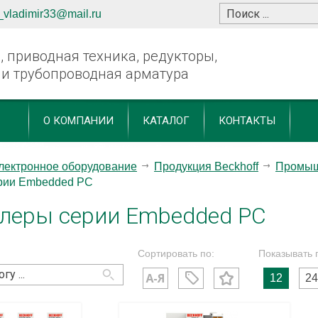
_vladimir33@mail.ru
 приводная техника, редукторы,
 и трубопроводная арматура
О КОМПАНИИ
КАТАЛОГ
КОНТАКТЫ
лектронное оборудование
Продукция Beckhoff
Промыш
рии Embedded PC
леры серии Embedded PC
Сортировать по:
Показывать 
12
24