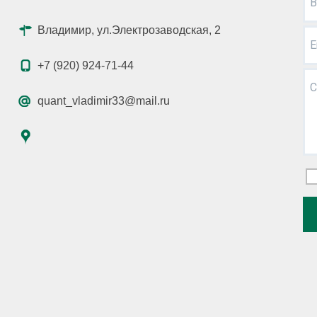
В
Владимир, ул.Электрозаводская, 2
E
+7 (920) 924-71-44
С
quant_vladimir33@mail.ru