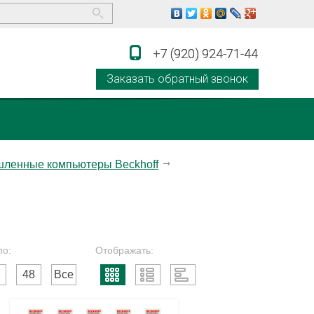
+7 (920) 924-71-44
+7 (920) 924-71-44
Заказать обратный звонок
ленные компьютеры Beckhoff
по:
Отображать:
48
Все