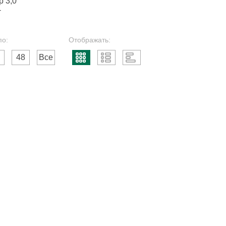
р 3,0
-
по:
Отображать:
48
Все