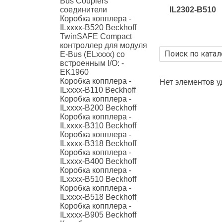
Bus Couplers
IL2302-B510
соединители
Коробка копплера -
ILxxxx-B520 Beckhoff
TwinSAFE Compact
контроллер для модуля
E-Bus (ELxxxx) со
встроенным I/O: -
EK1960
Коробка копплера -
Нет элементов 
ILxxxx-B110 Beckhoff
Коробка копплера -
ILxxxx-B200 Beckhoff
Коробка копплера -
ILxxxx-B310 Beckhoff
Коробка копплера -
ILxxxx-B318 Beckhoff
Коробка копплера -
ILxxxx-B400 Beckhoff
Коробка копплера -
ILxxxx-B510 Beckhoff
Коробка копплера -
ILxxxx-B518 Beckhoff
Коробка копплера -
ILxxxx-B905 Beckhoff