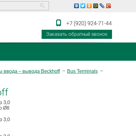
+7 (920) 924-71-44
+7 (920) 924-71-44
Заказать обратный звонок
 ввода – вывода Beckhoff
Bus Terminals
ff
р 3,0
ер Ø8
р 3,0