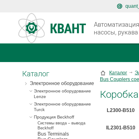
quant
Автоматизация,
насосы, рукава
Каталог
Каталог
Э
Bus Couplers со
Электронное оборудование
Коробка 
Электронное оборудование
Lenze
Электронное оборудование
Turck
L2300-B510
Продукция Beckhoff
Системы ввода – вывода
IL2301-B510
Beckhoff
Bus Terminals