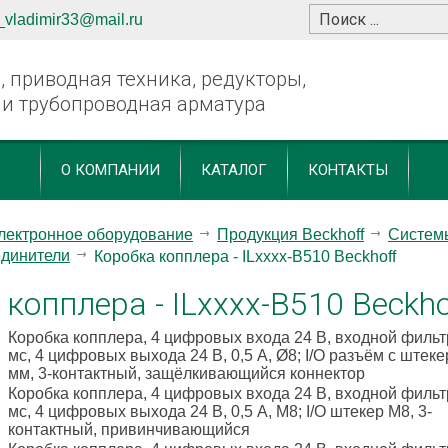
_vladimir33@mail.ru
 приводная техника, редукторы,
 и трубопроводная арматура
О КОМПАНИИ
КАТАЛОГ
КОНТАКТЫ
лектронное оборудование
Продукция Beckhoff
Системы
единители
Коробка копплера - ILxxxx-B510 Beckhoff
копплера - ILxxxx-B510 Beckho
Коробка копплера, 4 цифровых входа 24 В, входной фильт
мс, 4 цифровых выхода 24 В, 0,5 A, Ø8; I/O разъём с штек
мм, 3-контактный, защёлкивающийся коннектор
Коробка копплера, 4 цифровых входа 24 В, входной фильт
мс, 4 цифровых выхода 24 В, 0,5 A, М8; I/O штекер М8, 3-
контактный, привинчивающийся