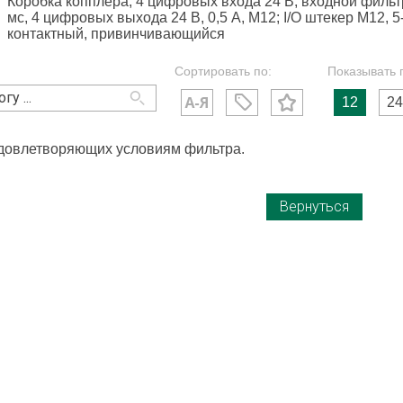
Коробка копплера, 4 цифровых входа 24 В, входной фильт
мс, 4 цифровых выхода 24 В, 0,5 A, М12; I/O штекер М12, 5
контактный, привинчивающийся
Сортировать по:
Показывать 
12
24
удовлетворяющих условиям фильтра.
Вернуться