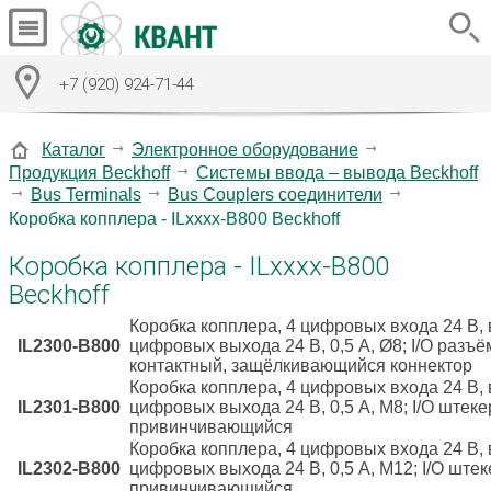
+7 (920) 924-71-44
Каталог
Электронное оборудование
Продукция Beckhoff
Системы ввода – вывода Beckhoff
Bus Terminals
Bus Couplers соединители
Коробка копплера - ILxxxx-B800 Beckhoff
Коробка копплера - ILxxxx-B800
Beckhoff
Коробка копплера, 4 цифровых входа 24 В, 
IL2300-B800
цифровых выхода 24 В, 0,5 A, Ø8; I/O разъё
контактный, защёлкивающийся коннектор
Коробка копплера, 4 цифровых входа 24 В, 
IL2301-B800
цифровых выхода 24 В, 0,5 A, М8; I/O штеке
привинчивающийся
Коробка копплера, 4 цифровых входа 24 В, 
IL2302-B800
цифровых выхода 24 В, 0,5 A, М12; I/O штек
привинчивающийся