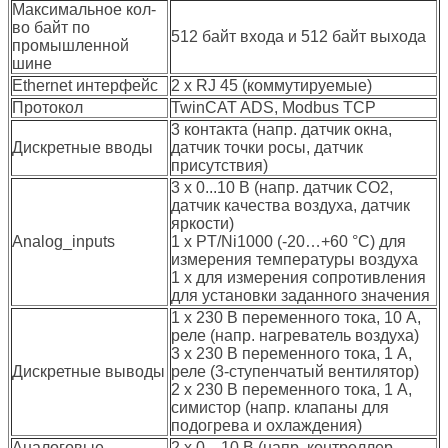
Максимальное кол-
во байт по
512 байт входа и 512 байт выхода
промышленной
шине
Ethernet интерфейс
2 x RJ 45 (коммутируемые)
Протокол
TwinCAT ADS, Modbus TCP
3 контакта (напр. датчик окна,
Дискретные вводы
датчик точки росы, датчик
присутствия)
3 x 0...10 В (напр. датчик CO2,
датчик качества воздуха, датчик
яркости)
Analog_inputs
1 x PT/Ni1000 (-20…+60 °C) для
измерения температуры воздуха
1 x для измерения сопротивления
для установки заданного значения
1 x 230 В переменного тока, 10 A,
реле (напр. нагреватель воздуха)
3 x 230 В переменного тока, 1 A,
Дискретные выводы
реле (3-ступенчатый вентилятор)
2 x 230 В переменного тока, 1 A,
симистор (напр. клапаны для
подогрева и охлаждения)
Аналоговые
2 x 0…10 В (напр. контроллер