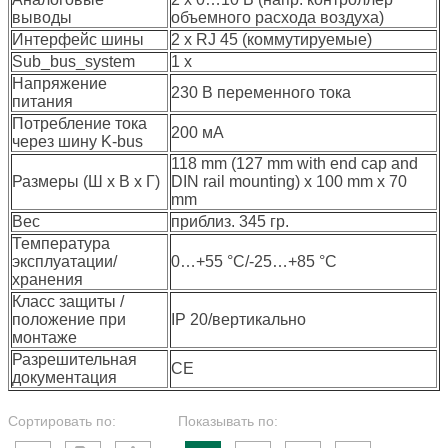
выводы
объемного расхода воздуха)
Интерфейс шины
2 x RJ 45 (коммутируемые)
Sub_bus_system
1 x
Напряжение
230 В переменного тока
питания
Потребление тока
200 мА
через шину K-bus
118 mm (127 mm with end cap and
Размеры (Ш х В х Г)
DIN rail mounting) x 100 mm x 70
mm
Вес
приблиз. 345 гр.
Температура
эксплуатации/
0…+55 °C/-25…+85 °C
хранения
Класс защиты /
положение при
IP 20/вертикально
монтаже
Разрешительная
CE
документация
Сортировать по:
Показывать по: