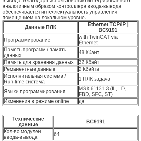
вывода. Благодаря использованию интегрированного
аналогичным образом контроллера ввода-вывода
обеспечивается интеллектуальность управления
помещением на локальном уровне.
Ethernet TCP/IP |
Данные ПЛК
BC9191
with TwinCAT via
Программирование
Ethernet
Память программ / память
48 Кбайт
данных
Память для хранения данных
32 Кбайт
Реманентные данные
2 Кбайта
Исполнительная система /
1 ПЛК задача
Run-time система
МЭК 61131-3 (IL, LD,
Языки программирования
FBD, SFC, ST)
Изменения в режиме online
да
Технические
BC9191
данные
Кол-во модулей
64
ввода-вывода