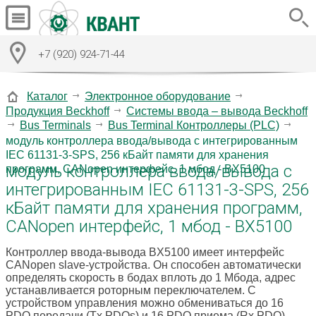
+7 (920) 924-71-44
Каталог
Электронное оборудование
Продукция Beckhoff
Системы ввода – вывода Beckhoff
Bus Terminals
Bus Terminal Контроллеры (PLC)
модуль контроллера ввода/вывода с интегрированным
IEC 61131-3-SPS, 256 кБайт памяти для хранения
модуль контроллера ввода/вывода с
программ, CANopen интерфейс, 1 мбод - BX5100
интегрированным IEC 61131-3-SPS, 256
кБайт памяти для хранения программ,
CANopen интерфейс, 1 мбод - BX5100
Контроллер ввода-вывода BX5100 имеет интерфейс
CANopen slave-устройства. Он способен автоматически
определять скорость в бодах вплоть до 1 Мбода, адрес
устанавливается роторным переключателем. С
устройством управления можно обмениваться до 16
PDO передачи (Tx PDOs) и 16 PDO приема (Rx PDO).