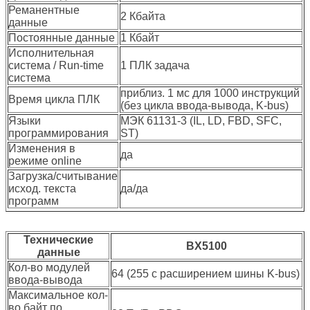
Реманентные
2 Кбайта
данные
Постоянные данные
1 Кбайт
Исполнительная
система / Run-time
1 ПЛК задача
система
приблиз. 1 мс для 1000 инструкций
Время цикла ПЛК
(без цикла ввода-вывода, K-bus)
Языки
МЭК 61131-3 (IL, LD, FBD, SFC,
программирования
ST)
Изменения в
да
режиме online
Загрузка/считывание
исход. текста
да/да
программ
Технические
BX5100
данные
Кол-во модулей
64 (255 с расширением шины K-bus)
ввода-вывода
Максимальное кол-
во байт по