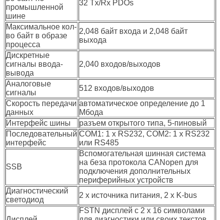
32 Tx/Rx PDOs
промышленной
шине
Максимальное кол-
2,048 байт входа и 2,048 байт
во байт в образе
выхода
процесса
Дискретные
сигналы ввода-
2,040 входов/выходов
вывода
Аналоговые
512 входов/выходов
сигналы
Скорость передачи
автоматическое определение до 1
данных
Мбода
Интерфейс шины
разъем открытого типа, 5-пиновый
Последовательный
COM1: 1 x RS232, COM2: 1 x RS232
интерфейс
или RS485
Вспомогательная шинная система
на беза протокола CANopen для
SSB
подключения дополнительных
периферийных устройств
Диагностический
2 x источника питания, 2 x K-bus
светодиод
FSTN дисплей с 2 x 16 символами
Дисплей
для диагностики или своих текстов,