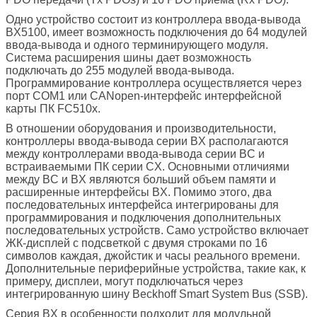
Одно устройство состоит из контроллера ввода-вывода
BX5100, имеет возможность подключения до 64 модулей
ввода-вывода и одного терминирующего модуля.
Система расширения шины дает возможность
подключать до 255 модулей ввода-вывода.
Программирование контроллера осуществляется через
порт COM1 или CANopen-интерфейс интерфейсной
карты ПК FC510x.
В отношении оборудования и производительности,
контроллеры ввода-вывода серии BX располагаются
между контроллерами ввода-вывода серии BC и
встраиваемыми ПК серии CX. Основными отличиями
между BC и BX являются больший объем памяти и
расширенные интерфейсы BX. Помимо этого, два
последовательных интерфейса интегрированы для
программирования и подключения дополнительных
последовательных устройств. Само устройство включает
ЖК-дисплей с подсветкой с двумя строками по 16
символов каждая, джойстик и часы реального времени.
Дополнительные периферийные устройства, такие как, к
примеру, дисплеи, могут подключаться через
интегрированную шину Beckhoff Smart System Bus (SSB).
Серия BX в особенности подходит для модульной