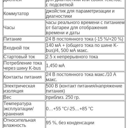
с подсветкой
джойстик для параметризации и
Коммутатор
диагностики
часы реального времени с питанием
Часы
от батареи для отображения
времени и даты
Питание
24 В постоянного тока (-15 %/+20 %)
140 мА + (общего тока по шине K-
Входной ток
bus)/4, 500 мА макс.
Стартовый ток
2.5 x непрерывного тока
Потребление тока
1,450 мА
через шину K-bus
24 В постоянного тока макс./10 A
Контакты питания
макс.
Электрическая
500 В (контакт питания/напряжение
изоляция
питания)
Вес
приблиз. 250 гр.
Температура
эксплуатации/
0…+55 °C/-25…+85 °C
хранения
Относительная
95 %, без конденсации
влажность