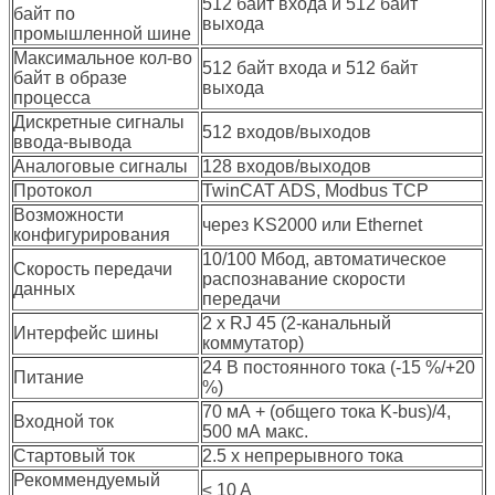
512 байт входа и 512 байт
байт по
выхода
промышленной шине
Максимальное кол-во
512 байт входa и 512 байт
байт в образе
выхода
процесса
Дискретные сигналы
512 входов/выходов
ввода-вывода
Аналоговые сигналы
128 входов/выходов
Протокол
TwinCAT ADS, Modbus TCP
Возможности
через KS2000 или Ethernet
конфигурирования
10/100 Мбод, автоматическое
Скорость передачи
распознавание скорости
данных
передачи
2 x RJ 45 (2-канальный
Интерфейс шины
коммутатор)
24 В постоянного тока (-15 %/+20
Питание
%)
70 мА + (общего тока K-bus)/4,
Входной ток
500 мА макс.
Стартовый ток
2.5 x непрерывного тока
Рекоммендуемый
≤ 10 A