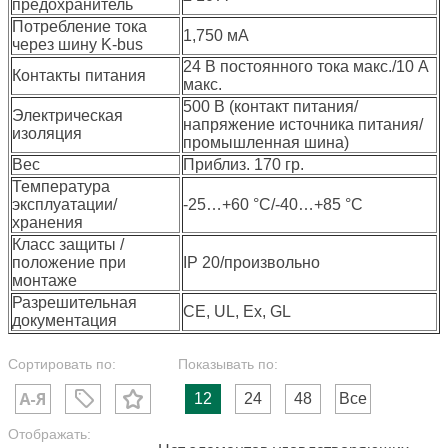
предохранитель
Потребление тока
1,750 мА
через шину K-bus
24 В постоянного тока макс./10 A
Контакты питания
макс.
500 В (контакт питания/
Электрическая
напряжение источника питания/
изоляция
промышленная шина)
Вес
Приблиз. 170 гр.
Температура
эксплуатации/
-25…+60 °C/-40…+85 °C
хранения
Класс защиты /
положение при
IP 20/произвольно
монтаже
Разрешительная
CE, UL, Ex, GL⁠
документация
Сортировать по:
Показывать по:
12
24
48
Все
Отображать: