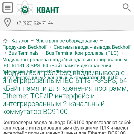
+7 (920) 924-71-44
Каталог
Электронное оборудование
Продукция Beckhoff
Системы ввода – вывода Beckhoff
Bus Terminals
Bus Terminal Контроллеры (PLC)
Модуль контроллера ввода/вывода с интегрированным
IEC 61131-3-SPS, 64 кБайт памяти для хранения
Модуль контроллера ввода/вывода с
программ, Ethernet TCP/IP интерфейс и
интегрированным 2-канальный коммутатор BC9100
интегрированным IEC 61131-3-SPS, 64
кБайт памяти для хранения программ,
Ethernet TCP/IP интерфейс и
интегрированным 2-канальный
коммутатор BC9100
Контроллеры ввода-вывода BC9100 представляют собой
копплеры с интегрированными функциями ПЛК и имеют
интерфейс промышленной шины для Ethernet. BC9100