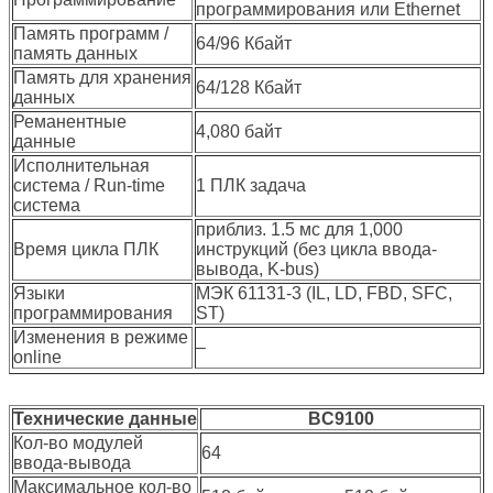
программирования или Ethernet
Память программ /
64/96 Кбайт
память данных
Память для хранения
64/128 Кбайт
данных
Реманентные
4,080 байт
данные
Исполнительная
система / Run-time
1 ПЛК задача
система
приблиз. 1.5 мс для 1,000
Время цикла ПЛК
инструкций (без цикла ввода-
вывода, K-bus)
Языки
МЭК 61131-3 (IL, LD, FBD, SFC,
программирования
ST)
Изменения в режиме
–
online
Технические данные
BC9100
Кол-во модулей
64
ввода-вывода
Максимальное кол-во