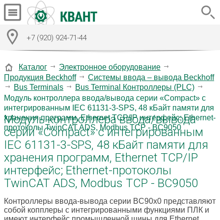
+7 (920) 924-71-44
Каталог
Электронное оборудование
Продукция Beckhoff
Системы ввода – вывода Beckhoff
Bus Terminals
Bus Terminal Контроллеры (PLC)
Модуль контроллера ввода/вывода серии «Compact» с
интегрированным IEC 61131-3-SPS, 48 кБайт памяти для
Модуль контроллера ввода/вывода
хранения программ, Ethernet TCP/IP интерфейс; Ethernet-
протоколы TwinCAT ADS, Modbus TCP - BC9050
серии «Compact» с интегрированным
IEC 61131-3-SPS, 48 кБайт памяти для
хранения программ, Ethernet TCP/IP
интерфейс; Ethernet-протоколы
TwinCAT ADS, Modbus TCP - BC9050
Контроллеры ввода-вывода серии BC90x0 представляют
собой копплеры с интегрированными функциями ПЛК и
имеют интерфейс промышленной шины для Ethernet.