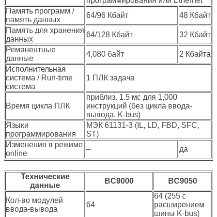
программирования или Ethernet
Память программ /
64/96 Кбайт
48 Кбайт
память данных
Память для хранения
64/128 Кбайт
32 Кбайт
данных
Реманентные
4,080 байт
2 Кбайта
данные
Исполнительная
система / Run-time
1 ПЛК задача
система
приблиз. 1.5 мс для 1,000
Время цикла ПЛК
инструкций (без цикла ввода-
вывода, K-bus)
Языки
МЭК 61131-3 (IL, LD, FBD, SFC,
программирования
ST)
Изменения в режиме
–
да
online
Технические
BC9000
BC9050
данные
64 (255 с
Кол-во модулей
64
расширением
ввода-вывода
шины K-bus)