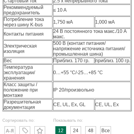
Стартовый ток
2.5 x непрерывного тока
Рекоммендуемый
≤ 10 A
предохранитель
Потребление тока
1,750 мА
1,000 мА
через шину K-bus
24 В постоянного тока макс./10 A
Контакты питания
макс.
500 В (контакт питания/
Электрическая
напряжение источника питания/
изоляция
промышленная шина)
Вес
Приблиз. 170 гр.
приблиз. 100 гр.
Температура
эксплуатации/
0…+55 °C/-25…+85 °C
хранения
Класс защиты /
положение при
IP 20/произвольно
монтаже
Разрешительная
CE, UL, Ex, GL
CE, UL, Ex
документация
Сортировать по:
Показывать по:
12
24
48
Все