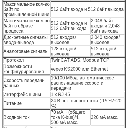
Максимальное кол-во
байт по
512 байт входа и 512 байт выхода
промышленной шине
Максимальное кол-во
2,048 байт
512 байт входa и
байт в образе
входа и 2,048
512 байт выхода
процесса
байт выхода
Дискретные сигналы
512 входов/
2,040 входов/
ввода-вывода
выходов
выходов
128 входов/
512 входов/
Аналоговые сигналы
выходов
выходов
Протокол
TwinCAT ADS, Modbus TCP
Возможности
через KS2000 или Ethernet
конфигурирования
10/100 Мбод, автоматическое
Скорость передачи
распознавание скорости
данных
передачи
Интерфейс шины
1 x RJ 45
24 В постоянного тока (-15 %/+20
Питание
%)
70 мА + (общего
Входной ток
тока K-bus)/4,
320 мА макс.
500 мА макс.