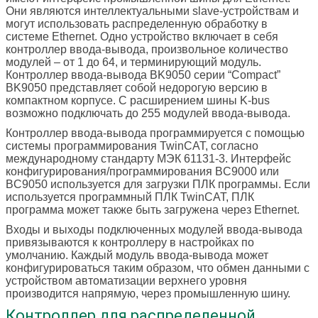
Они являются интеллектуальными slave-устройствам и
могут использовать распределенную обработку в
системе Ethernet. Одно устройство включает в себя
контроллер ввода-вывода, произвольное количество
модулей – от 1 до 64, и терминирующий модуль.
Контроллер ввода-вывода BK9050 серии “Compact”
BK9050 представляет собой недорогую версию в
компактном корпусе. С расширением шины K-bus
возможно подключать до 255 модулей ввода-вывода.
Контроллер ввода-вывода программируется с помощью
системы программирования TwinCAT, согласно
международному стандарту МЭК 61131-3. Интерфейс
конфигурирования/программирования BC9000 или
BC9050 используется для загрузки ПЛК программы. Если
используется программный ПЛК TwinCAT, ПЛК
программа может также быть загружена через Ethernet.
Входы и выходы подключенных модулей ввода-вывода
привязываются к контроллеру в настройках по
умолчанию. Каждый модуль ввода-вывода может
конфигурироваться таким образом, что обмен данными с
устройством автоматизации верхнего уровня
производится напрямую, через промышленную шину.
Контроллер для распределенной