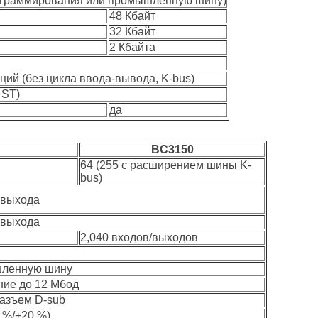
ограммирования или промышленную шину)
48 Кбайт
32 Кбайт
2 Кбайта
ций (без цикла ввода-вывода, K-bus)
 ST)
да
BC3150
64 (255 с расширением шины K-
bus)
т выхода
т выхода
2,040 входов/выходов
шленную шину
ние до 12 Мбод
разъем D-sub
5 %/+20 %)