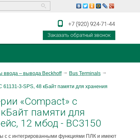
+7 (920) 924-71-44
+7 (920) 924-71-44
Заказать обратный звонок
 ввода – вывода Beckhoff
Bus Terminals
 61131-3-SPS, 48 кБайт памяти для хранения
рии «Compact» с
 кБайт памяти для
йс, 12 мбод - BC3150
ы с с интегрированными функциями ПЛК и имеют