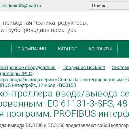
_vladimir33@mail.ru
 приводная техника, редукторы,
 и трубопроводная арматура
О КОМПАНИИ
КАТАЛОГ
КОНТАКТЫ
лектронное оборудование
Продукция Beckhoff
Системы
нтроллеры (PLC)
ера ввода/вывода серии «Compact» с интегрированным IEC
IBUS интерфейс, 12 мбод - BC3150
контроллера ввода/вывода се
рованным IEC 61131-3-SPS, 48
я программ, PROFIBUS интерфе
ода-вывода BC3100 и BC3150 представляют собой копплер