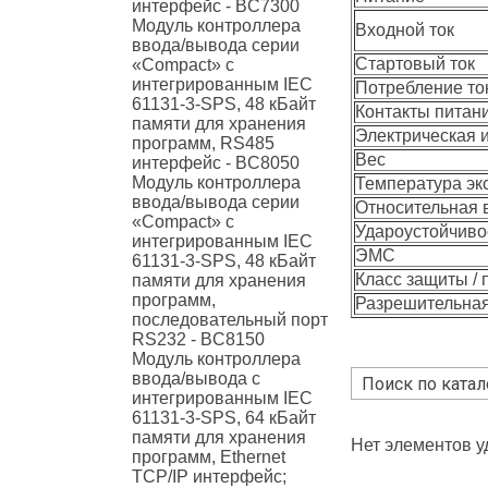
интерфейс - BC7300
Модуль контроллера
Входной ток
ввода/вывода серии
Стартовый ток
«Compact» с
интегрированным IEC
Потребление то
61131-3-SPS, 48 кБайт
Контакты питан
памяти для хранения
Электрическая 
программ, RS485
Вес
интерфейс - BC8050
Модуль контроллера
Температура эк
ввода/вывода серии
Относительная 
«Compact» с
Удароустойчиво
интегрированным IEC
ЭМС
61131-3-SPS, 48 кБайт
Класс защиты /
памяти для хранения
программ,
Разрешительная
последовательный порт
RS232 - BC8150
Модуль контроллера
ввода/вывода с
интегрированным IEC
61131-3-SPS, 64 кБайт
памяти для хранения
Нет элементов 
программ, Ethernet
TCP/IP интерфейс;