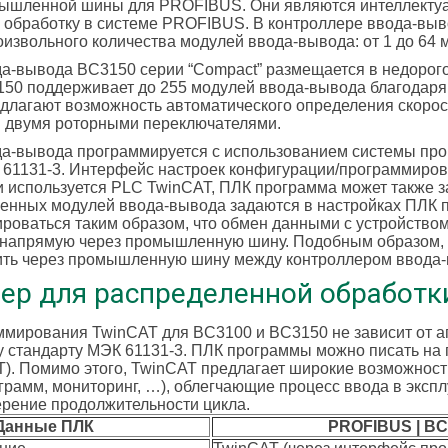
ышленной шины для PROFIBUS. Они являются интеллектуал
обработку в системе PROFIBUS. В контроллере ввода-выво
оизвольного количества модулей ввода-вывода: от 1 до 64
а-вывода BC3150 серии “Compact” размещается в недорогом
150 поддерживает до 255 модулей ввода-вывода благодар
длагают возможность автоматического определения скорост
я двумя роторными переключателями.
а-вывода программируется с использованием системы про
61131-3. Интерфейс настроек конфигурации/программиров
 используется PLC TwinCAT, ПЛК программа может также 
енных модулей ввода-вывода задаются в настройках ПЛК 
роваться таким образом, что обмен данными с устройство
 напрямую через промышленную шину. Подобным образом,
ить через промышленную шину между контроллером ввода-в
ер для распределенной обработк
мирования TwinCAT для BC3100 и BC3150 не зависит от а
стандарту МЭК 61131-3. ПЛК программы можно писать на п
T). Помимо этого, TwinCAT предлагает широкие возможност
рамм, мониторинг, …), облегчающие процесс ввода в эксп
ерение продолжительности цикла.
Данные ПЛК
PROFIBUS | BC