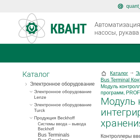
quant
Автоматизация,
насосы, рукава
Каталог
Каталог
Э
Bus Terminal Ко
Электронное оборудование
Модуль контролл
Электронное оборудование
программ, PROF
Lenze
Модуль 
Электронное оборудование
интегри
Turck
Продукция Beckhoff
хранени
Системы ввода – вывода
Beckhoff
Bus Terminals
Контроллеры вв