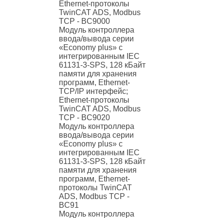
Ethernet-протоколы
TwinCAT ADS, Modbus
TCP - BC9000
Модуль контроллера
ввода/вывода серии
«Economy plus» с
интегрированным IEC
61131-3-SPS, 128 кБайт
памяти для хранения
программ, Ethernet-
TCP/IP интерфейс;
Ethernet-протоколы
TwinCAT ADS, Modbus
TCP - BC9020
Модуль контроллера
ввода/вывода серии
«Economy plus» с
интегрированным IEC
61131-3-SPS, 128 кБайт
памяти для хранения
программ, Ethernet-
протоколы TwinCAT
ADS, Modbus TCP -
BC91
Модуль контроллера