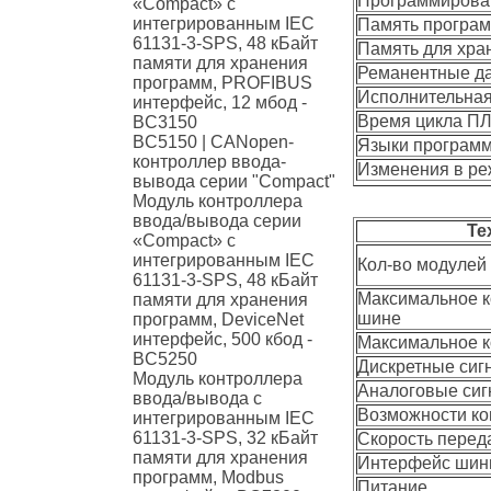
Программирова
«Compact» с
интегрированным IEC
Память програм
61131-3-SPS, 48 кБайт
Память для хра
памяти для хранения
Реманентные д
программ, PROFIBUS
Исполнительная 
интерфейс, 12 мбод -
Время цикла П
BC3150
BC5150 | CANopen-
Языки програм
контроллер ввода-
Изменения в ре
вывода серии "Compact"
Модуль контроллера
ввода/вывода серии
Те
«Compact» с
интегрированным IEC
Кол-во модулей
61131-3-SPS, 48 кБайт
Максимальное к
памяти для хранения
шине
программ, DeviceNet
интерфейс, 500 кбод -
Максимальное к
BC5250
Дискретные сиг
Модуль контроллера
Аналоговые си
ввода/вывода с
Возможности к
интегрированным IEC
61131-3-SPS, 32 кБайт
Скорость перед
памяти для хранения
Интерфейс ши
программ, Modbus
Питание