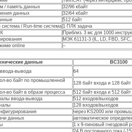
ние
TwinCAT (через интерфейс пр
м / память данных
32/96 кбайт
нения данных
32/64 кбайт
анные
512 байт
система / Run-time система
1 ПЛК задача
ЛК
Приблиз. 3 мс для 1000 инструк
мирования
МЭК 61131-3 (IL, LD, FBD, SFC,
жиме online
–
хнические данные
BC3100
 ввода-вывода
64
ол-во байт по промышленной
128 байт входа и 128 бай
ол-во байт в образе процесса
512 байт входa и 512 бай
налы ввода-вывода
512 входов/выходов
гналы
128 входов/выходов
онфигурирования
через KS2000 или промы
ачи данных
автоматическое определе
ны
1 x 9-пиновый гнездовой 
24 В постоянного тока (-1