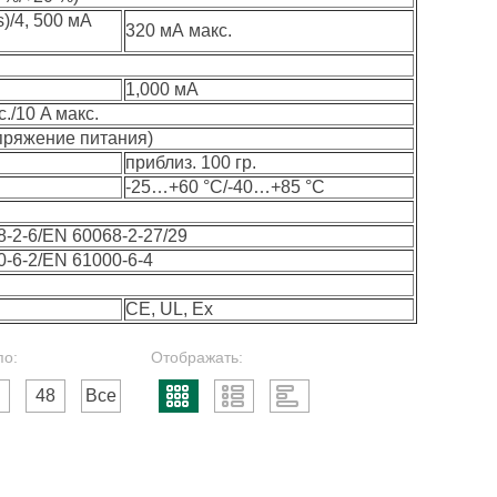
)/4, 500 мА
320 мА макс.
1,000 мА
./10 A макс.
апряжение питания)
приблиз. 100 гр.
-25…+60 °C/-40…+85 °C
-2-6/EN 60068-2-27/29
-6-2/EN 61000-6-4
CE, UL, Ex⁠
по:
Отображать:
48
Все