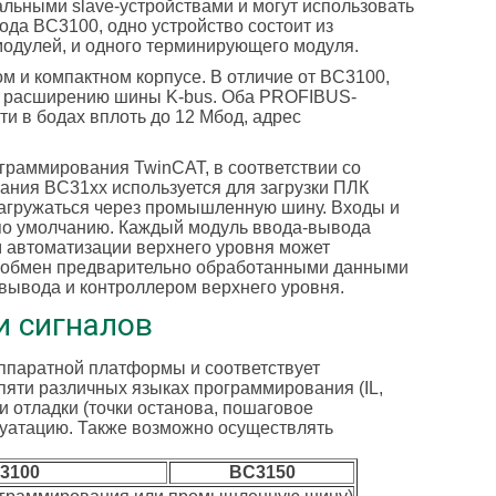
ьными slave-устройствами и могут использовать
да BC3100, одно устройство состоит из
 модулей, и одного терминирующего модуля.
 и компактном корпусе. В отличие от BC3100,
я расширению шины K-bus. Оба PROFIBUS-
и в бодах вплоть до 12 Мбод, адрес
граммирования TwinCAT, в соответствии со
ания BC31xx используется для загрузки ПЛК
загружаться через промышленную шину. Входы и
по умолчанию. Каждый модуль ввода-вывода
м автоматизации верхнего уровня может
 обмен предварительно обработанными данными
ывода и контроллером верхнего уровня.
и сигналов
ппаратной платформы и соответствует
яти различных языках программирования (IL,
и отладки (точки останова, пошаговое
луатацию. Также возможно осуществлять
3100
BC3150