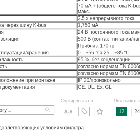
70 мА + (общего тока K-bus
макс.
2.5 x непрерывного тока
ка через шину K-bus
1,750 мА
ия
24 В постоянного тока макс
изоляция
500 В (контакт питания/н
Приблиз. 170 гр.
сплуатации/хранения
0…+55 °C/-25…+85 °C
влажность
95 %, без конденсации
сть
согласно нормам EN 60068
согласно нормам EN 61000
 положение при монтаже
IP 20/произвольно
 документация
CE, UL, Ex, GL
Сортировать по:
Показывать 
12
24
удовлетворяющих условиям фильтра.