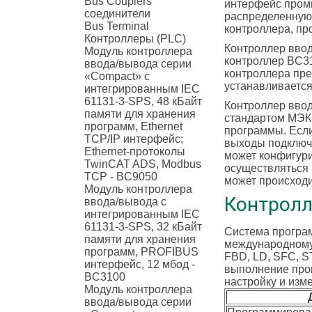
Bus Couplers
интерфейс пром
соединители
распределенную 
Bus Terminal
контроллера, пр
Контроллеры (PLC)
Контроллер ввод
Модуль контроллера
контроллер BC3
ввода/вывода серии
контроллера пре
«Compact» с
устанавливаетс
интегрированным IEC
61131-3-SPS, 48 кБайт
Контроллер ввод
памяти для хранения
стандартом МЭК 
программ, Ethernet
программы. Если
TCP/IP интерфейс;
выходы подключ
Ethernet-протоколы
может конфигури
TwinCAT ADS, Modbus
осуществляться
TCP - BC9050
может происход
Модуль контроллера
Контролл
ввода/вывода с
интегрированным IEC
61131-3-SPS, 32 кБайт
Система програм
памяти для хранения
международному 
программ, PROFIBUS
FBD, LD, SFC, S
интерфейс, 12 мбод -
выполнение прог
BC3100
настройку и изм
Модуль контроллера
ввода/вывода серии