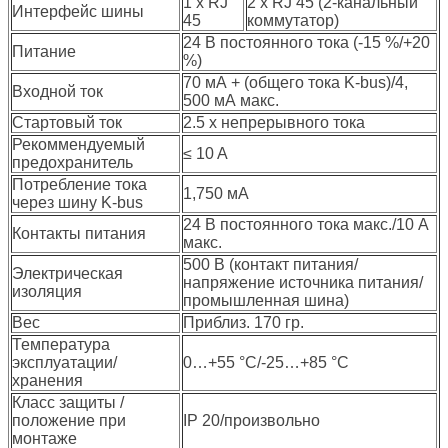
1 x RJ
2 x RJ 45 (2-канальный
Интерфейс шины
45
коммутатор)
24 В постоянного тока (-15 %/+20
Питание
%)
70 мА + (общего тока K-bus)/4,
Входной ток
500 мА макс.
Стартовый ток
2.5 x непрерывного тока
Рекоммендуемый
≤ 10 A
предохранитель
Потребление тока
1,750 мА
через шину K-bus
24 В постоянного тока макс./10 A
Контакты питания
макс.
500 В (контакт питания/
Электрическая
напряжение источника питания/
изоляция
промышленная шина)
Вес
Приблиз. 170 гр.
Температура
эксплуатации/
0…+55 °C/-25…+85 °C
хранения
Класс защиты /
положение при
IP 20/произвольно
монтаже