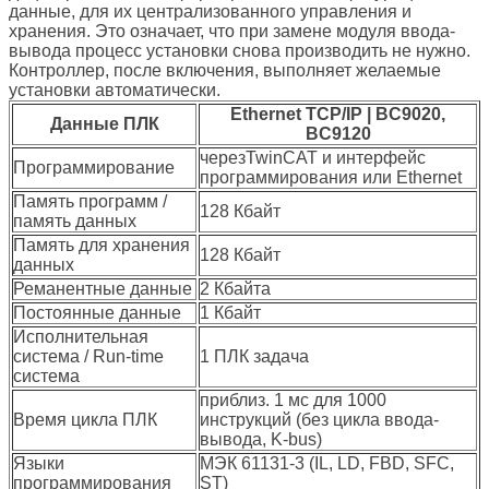
данные, для их централизованного управления и
хранения. Это означает, что при замене модуля ввода-
вывода процесс установки снова производить не нужно.
Контроллер, после включения, выполняет желаемые
установки автоматически.
Ethernet TCP/IP | BC9020,
Данные ПЛК
BC9120
черезTwinCAT и интерфейс
Программирование
программирования или Ethernet
Память программ /
128 Кбайт
память данных
Память для хранения
128 Кбайт
данных
Реманентные данные
2 Кбайта
Постоянные данные
1 Кбайт
Исполнительная
система / Run-time
1 ПЛК задача
система
приблиз. 1 мс для 1000
Время цикла ПЛК
инструкций (без цикла ввода-
вывода, K-bus)
Языки
МЭК 61131-3 (IL, LD, FBD, SFC,
программирования
ST)