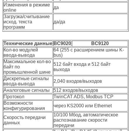
Изменения в режиме
да
online
Загрузка/считывание
исход. текста
да/да
программ
Технические данные
BC9020
BC9120
Кол-во модулей
64 (255 с расширением шины K-
ввода-вывода
bus)
Максимальное кол-во
512 байт входа и 512 байт
байт по
выхода
промышленной шине
Дискретные сигналы
2,040 входов/выходов
ввода-вывода
Аналоговые сигналы
512 входов/выходов
Протокол
TwinCAT ADS, Modbus TCP
Возможности
через KS2000 или Ethernet
конфигурирования
10/100 Мбод, автоматическое
Скорость передачи
распознавание скорости
данных
передачи