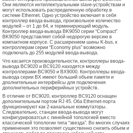
Они являются интеллектуальными slave-устройствам и
могут использовать распределенную обработку в
системе Ethernet. Одно устройство включает в себя
контроллер ввода-вывода, произвольное количество
модулей – от 1 до 64, и терминирующий модуль.
Контроллер ввода-вывода BK9050 серии “Compact”
BK9050 представляет собой недорогую версию в
компактном корпусе. С расширением шины K-bus, к
контроллерам серии “Economy plus” возможно
подключать до 255 модулей ввода-вывода.
Что касается производительности, контроллеры ввода-
вывода BC9020 и BC9120 находятся между
контроллерами BC9050 и BX9000. Контроллеры ввода-
вывода серии BX имеют больший объем памяти и
дполнительные интерфейсы для подключения
дополнительных периферийных устройств.
В отличие от BC9020, контроллер BC9120 оснащен
дополнительным портом RJ 45. Оба Ethernet-порта
функционируют как 2-канальные коммутаторы.
Следовательно, станции ввода-вывода могут
конфигурироватсья с линейной топологией вместо
классической топологии типа “звезда”. Во многих случаях
применения это позволяет существенно снизить объем и