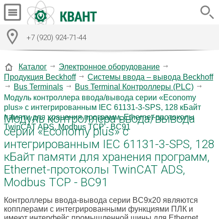
+7 (920) 924-71-44
Каталог
Электронное оборудование
Продукция Beckhoff
Системы ввода – вывода Beckhoff
Bus Terminals
Bus Terminal Контроллеры (PLC)
Модуль контроллера ввода/вывода серии «Economy
plus» с интегрированным IEC 61131-3-SPS, 128 кБайт
Модуль контроллера ввода/вывода
памяти для хранения программ, Ethernet-протоколы
TwinCAT ADS, Modbus TCP - BC91
серии «Economy plus» с
интегрированным IEC 61131-3-SPS, 128
кБайт памяти для хранения программ,
Ethernet-протоколы TwinCAT ADS,
Modbus TCP - BC91
Контроллеры ввода-вывода серии BC9x20 являются
копплерами с интегрированными функциями ПЛК и
имеют интерфейс промышленной шины для Ethernet.