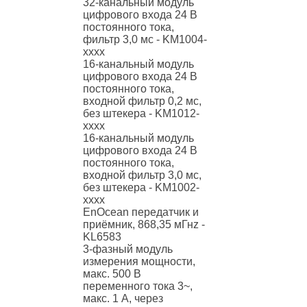
32-канальный модуль
цифрового входа 24 В
постоянного тока,
фильтр 3,0 мс - KM1004-
xxxx
16-канальный модуль
цифрового входа 24 В
постоянного тока,
входной фильтр 0,2 мс,
без штекера - KM1012-
xxxx
16-канальный модуль
цифрового входа 24 В
постоянного тока,
входной фильтр 3,0 мс,
без штекера - KM1002-
xxxx
EnOcean передатчик и
приёмник, 868,35 мГнz -
KL6583
3-фазный модуль
измерения мощности,
макс. 500 В
переменного тока 3~,
макс. 1 A, через