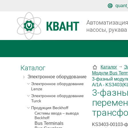
quant
Автоматизация,
насосы, рукава
Каталог
Каталог
Э
Модули Bus Term
Электронное оборудование
3-фазный модуль
Электронное оборудование
A/1A - KS3403(K
Lenze
3-фазны
Электронное оборудование
перемен
Turck
Продукция Beckhoff
трансфо
Системы ввода – вывода
Beckhoff
Bus Terminals
KS3403-00103-фа