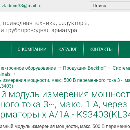
_vladimir33@mail.ru
 приводная техника, редукторы,
 и трубопроводная арматура
О КОМПАНИИ
КАТАЛОГ
КОНТАКТЫ
лектронное оборудование
Продукция Beckhoff
Системы
inals
 измерения мощности, макс. 500 В переменного тока 3~, м
L3403)
й модуль измерения мощности
ного тока 3~, макс. 1 A, чере
рматоры x A/1A - KS3403(KL3
зный модуль измерения мощности, макс. 500 В переменного