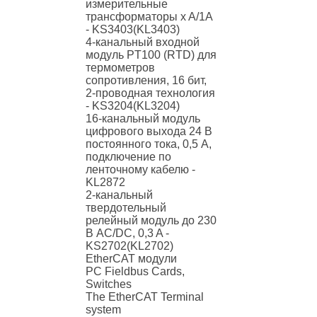
измерительные
трансформаторы x A/1A
- KS3403(KL3403)
4-канальный входной
модуль PT100 (RTD) для
термометров
сопротивления, 16 бит,
2-проводная технология
- KS3204(KL3204)
16-канальный модуль
цифрового выхода 24 В
постоянного тока, 0,5 A,
подключение по
ленточному кабелю -
KL2872
2-канальный
твердотельный
релейный модуль до 230
В AC/DC, 0,3 A -
KS2702(KL2702)
EtherCAT модули
PC Fieldbus Cards,
Switches
The EtherCAT Terminal
system