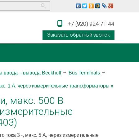
+7 (920) 924-71-44
+7 (920) 924-71-44
Заказать обратный звонок
 ввода – вывода Beckhoff
Bus Terminals
акс. 1 A, через измерительные трансформаторы x
, макс. 500 В
з измерительные
403)
 тока 3~, макс. 5 A, через измерительные