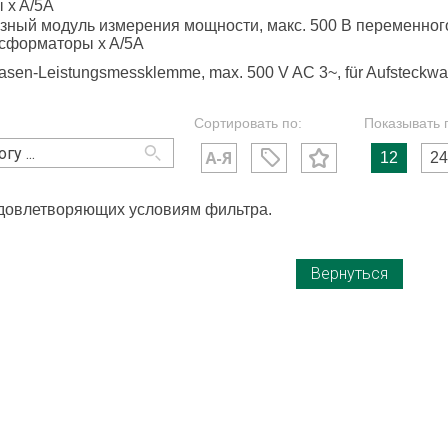
 x A/5A
зный модуль измерения мощности, макс. 500 В переменного 
сформаторы x A/5A
asen-Leistungsmessklemme, max. 500 V AC 3~, für Aufsteckwa
Сортировать по:
Показывать 
12
24
удовлетворяющих условиям фильтра.
Вернуться