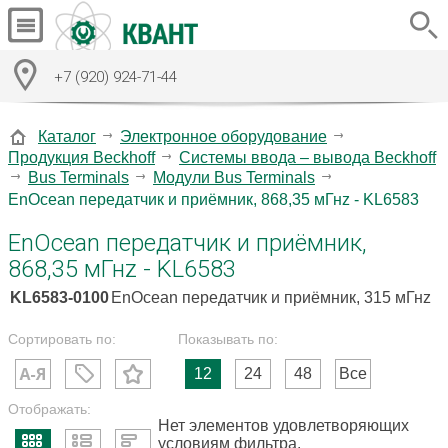
+7 (920) 924-71-44
Каталог
Электронное оборудование
Продукция Beckhoff
Системы ввода – вывода Beckhoff
Bus Terminals
Модули Bus Terminals
EnOcean передатчик и приёмник, 868,35 мГнz - KL6583
EnOcean передатчик и приёмник,
868,35 мГнz - KL6583
KL6583-0100
EnOcean передатчик и приёмник, 315 мГнz
Сортировать по:
Показывать по:
12
24
48
Все
Отображать:
Нет элементов удовлетворяющих
условиям фильтра.