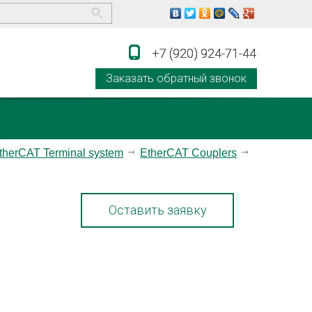
+7 (920) 924-71-44
+7 (920) 924-71-44
Заказать обратный звонок
therCAT Terminal system
EtherCAT Couplers
Оставить заявку