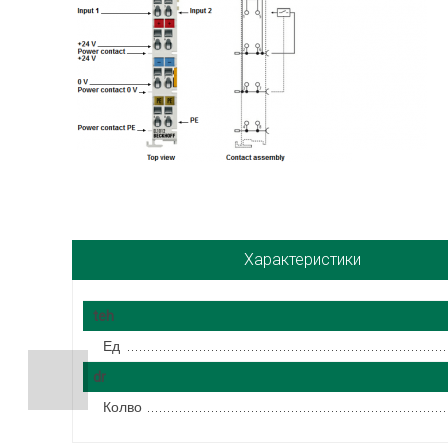
Характеристики
teh
Ед
dr
Колво