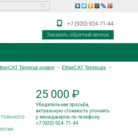
+7 (920) 924-71-44
+7 (920) 924-71-44
Заказать обратный звонок
therCAT Terminal system
EtherCAT Terminals
25 000 ₽
Убедительная просьба,
актуальную стоимость уточнять
стоянного
у менеджеров по телефону
+7 (920) 924-71-44
логия