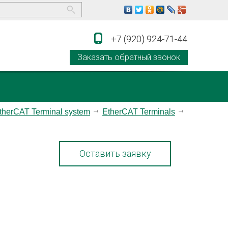
+7 (920) 924-71-44
+7 (920) 924-71-44
Заказать обратный звонок
therCAT Terminal system
EtherCAT Terminals
Оставить заявку