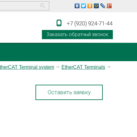
+7 (920) 924-71-44
+7 (920) 924-71-44
Заказать обратный звонок
therCAT Terminal system
EtherCAT Terminals
Оставить заявку