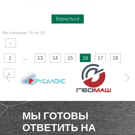
Вернуться
На странице 16 из 18
1
...
13
14
15
16
17
18
МЫ ГОТОВЫ
ОТВЕТИТЬ НА