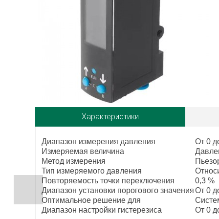
Характеристики
Диапазон измерения давления
От 0 д
Измеряемая величина
Давле
Метод измерения
Пьезо
Тип измеряемого давления
Относ
Повторяемость точки переключения
0,3 %
Диапазон установки порогового значения
От 0 д
Оптимальное решение для
Систе
Диапазон настройки гистерезиса
От 0 д