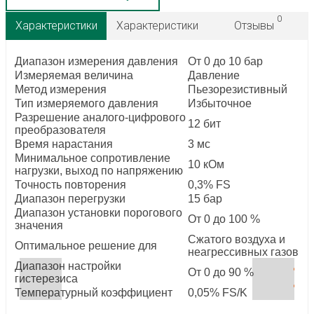
0
Характеристики
Характеристики
Отзывы
Диапазон измерения давления
От 0 до 10 бар
Измеряемая величина
Давление
Метод измерения
Пьезорезистивный
Тип измеряемого давления
Избыточное
Разрешение аналого-цифрового
12 бит
преобразователя
Время нарастания
3 мс
Минимальное сопротивление
10 кОм
нагрузки, выход по напряжению
Точность повторения
0,3% FS
Диапазон перегрузки
15 бар
Диапазон установки порогового
От 0 до 100 %
значения
Сжатого воздуха и
Оптимальное решение для
неагрессивных газов
Диапазон настройки
От 0 до 90 %
гистерезиса
Температурный коэффициент
0,05% FS/K