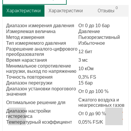
0
Характеристики
Характеристики
Отзывы
Диапазон измерения давления
От 0 до 10 бар
Измеряемая величина
Давление
Метод измерения
Пьезорезистивный
Тип измеряемого давления
Избыточное
Разрешение аналого-цифрового
12 бит
преобразователя
Время нарастания
3 мс
Минимальное сопротивление
10 кОм
нагрузки, выход по напряжению
Точность повторения
0,3% FS
Диапазон перегрузки
15 бар
Диапазон установки порогового
От 0 до 100 %
значения
Сжатого воздуха и
Оптимальное решение для
неагрессивных газов
Диапазон настройки
От 0 до 90 %
гистерезиса
Температурный коэффициент
0,05% FS/K