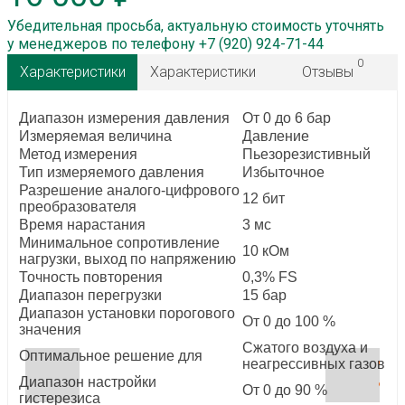
Убедительная просьба, актуальную стоимость уточнять
у менеджеров по телефону +7 (920) 924-71-44
0
Характеристики
Характеристики
Отзывы
Диапазон измерения давления
От 0 до 6 бар
Измеряемая величина
Давление
Метод измерения
Пьезорезистивный
Тип измеряемого давления
Избыточное
Разрешение аналого-цифрового
12 бит
преобразователя
Время нарастания
3 мс
Минимальное сопротивление
10 кОм
нагрузки, выход по напряжению
Точность повторения
0,3% FS
Диапазон перегрузки
15 бар
Диапазон установки порогового
От 0 до 100 %
значения
Сжатого воздуха и
Оптимальное решение для
неагрессивных газов
Диапазон настройки
От 0 до 90 %
гистерезиса