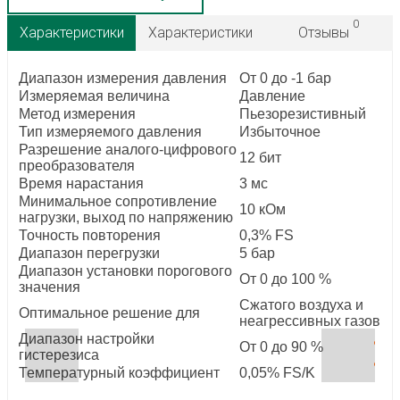
0
Характеристики
Характеристики
Отзывы
Диапазон измерения давления
От 0 до -1 бар
Измеряемая величина
Давление
Метод измерения
Пьезорезистивный
Тип измеряемого давления
Избыточное
Разрешение аналого-цифрового
12 бит
преобразователя
Время нарастания
3 мс
Минимальное сопротивление
10 кОм
нагрузки, выход по напряжению
Точность повторения
0,3% FS
Диапазон перегрузки
5 бар
Диапазон установки порогового
От 0 до 100 %
значения
Сжатого воздуха и
Оптимальное решение для
неагрессивных газов
Диапазон настройки
От 0 до 90 %
гистерезиса
Температурный коэффициент
0,05% FS/K