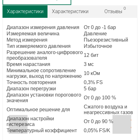
0
Характеристики
Характеристики
Отзывы
Диапазон измерения давления
От 0 до -1 бар
Измеряемая величина
Давление
Метод измерения
Пьезорезистивный
Тип измеряемого давления
Избыточное
Разрешение аналого-цифрового
12 бит
преобразователя
Время нарастания
3 мс
Минимальное сопротивление
10 кОм
нагрузки, выход по напряжению
Точность повторения
0,3% FS
Диапазон перегрузки
5 бар
Диапазон установки порогового
От 0 до 100 %
значения
Сжатого воздуха и
Оптимальное решение для
неагрессивных газов
Диапазон настройки
От 0 до 90 %
гистерезиса
Температурный коэффициент
0,05% FS/K