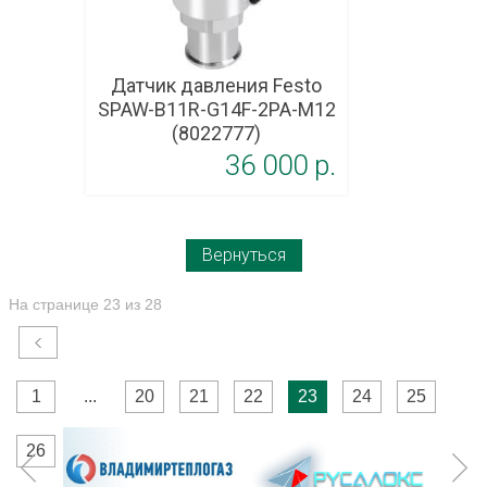
Датчик давления Festo
SPAW-B11R-G14F-2PA-M12
(8022777)
36 000 p.
Вернуться
На странице 23 из 28
1
...
20
21
22
23
24
25
26
...
28