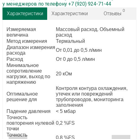
у менеджеров по телефону +7 (920) 924-71-44
0
Характеристики
Характеристики
Отзывы
Измеряемая
Массовый расход. Объемный
величина
расход
Метод измерения
Термальный
Диапазон измерения
От 0,01 до 0,5 л/мин
расхода
Расход
От 0 до 0,5 л/мин
Минимальное
сопротивление
20 кОм
нагрузки, выход по
напряжению
Контроля контура охлаждения,
Оптимальное
утечек или повреждений
решение для
трубопроводов, мониторинга
заполнения
Падение давления
< 5 мбар
Точность
повторения нулевой
0,2 %FS
точки
Точность
0,8 %FS