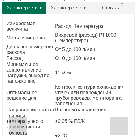
0
Характеристики
Характеристики
Отзывы
Измеряемая
Расход. Температура
величина
Вихревой (расход) PT1000
Метод измерения
(Температура)
Диапазон измерения
От 5 до 100 л/мин
расхода
Расход
От 0 до 100 л/мин
Минимальное
сопротивление
15 кОм
нагрузки, выход по
напряжению
Контроля контура охлаждения,
Оптимальное
утечек или повреждений
решение для
трубопроводов, мониторинга
заполнения
Направление потока
В любом направлении
Граница
температурного
±0,05 % FS/K
коэффициента
Точность
±2 °C