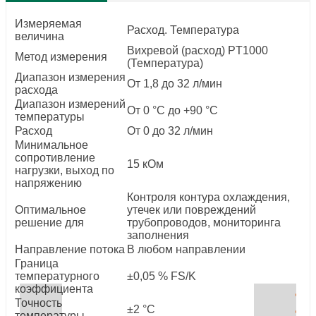
Измеряемая
Расход. Температура
величина
Вихревой (расход) PT1000
Метод измерения
(Температура)
Диапазон измерения
От 1,8 до 32 л/мин
расхода
Диапазон измерений
От 0 °C до +90 °C
температуры
Расход
От 0 до 32 л/мин
Минимальное
сопротивление
15 кОм
нагрузки, выход по
напряжению
Контроля контура охлаждения,
Оптимальное
утечек или повреждений
решение для
трубопроводов, мониторинга
заполнения
Направление потока
В любом направлении
Граница
температурного
±0,05 % FS/K
коэффициента
Точность
±2 °C
температуры