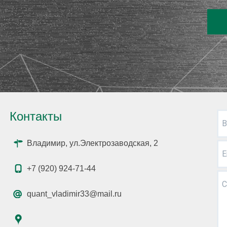
Контакты
В
Владимир, ул.Электрозаводская, 2
E
+7 (920) 924-71-44
С
quant_vladimir33@mail.ru