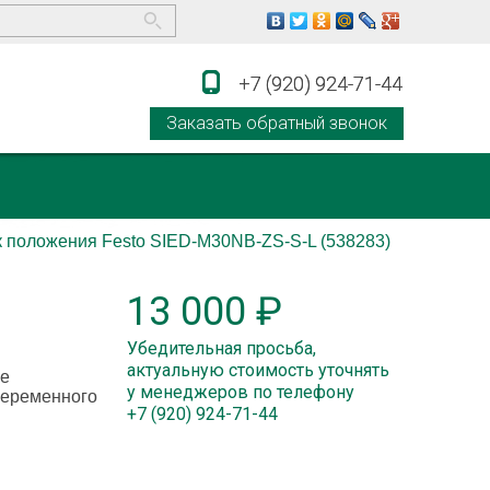
+7 (920) 924-71-44
+7 (920) 924-71-44
Заказать обратный звонок
к положения Festo SIED-M30NB-ZS-S-L (538283)
13 000 ₽
Убедительная просьба,
актуальную стоимость уточнять
е
у менеджеров по телефону
переменного
+7 (920) 924-71-44