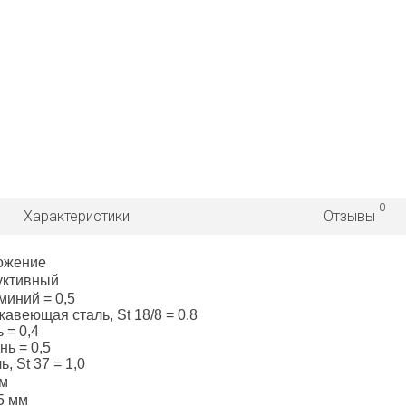
0
Характеристики
Отзывы
ожение
уктивный
иний = 0,5
авеющая сталь, St 18/8 = 0.8
 = 0,4
нь = 0,5
ь, St 37 = 1,0
мм
5 мм