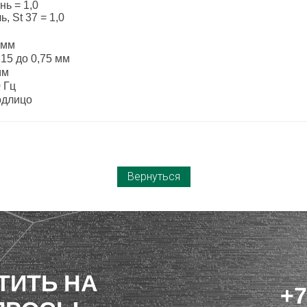
нь = 1,0
ь, St 37 = 1,0
 мм
,15 до 0,75 мм
мм
 Гц
одлицо
Вернуться
ТИТЬ НА
+7