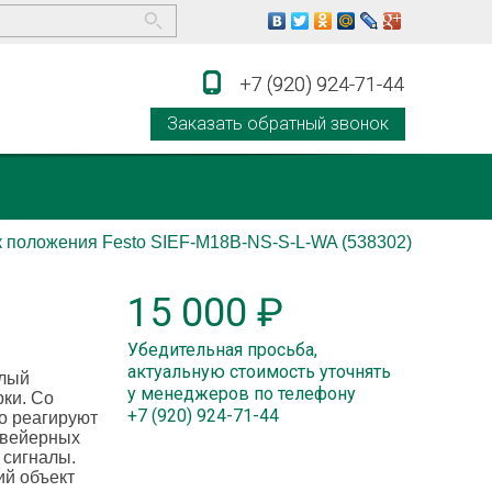
+7 (920) 924-71-44
+7 (920) 924-71-44
Заказать обратный звонок
к положения Festo SIEF-M18B-NS-S-L-WA (538302)
)
15 000 ₽
Убедительная просьба,
актуальную стоимость уточнять
глый
у менеджеров по телефону
рки. Со
+7 (920) 924-71-44
о реагируют
нвейерных
 сигналы.
ий объект