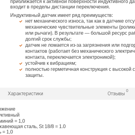
приближается к активной поверхности индуктивного да
входит в пределы дистанции переключения.
Индуктивный датчик имеет ряд преимуществ:
нет механического износа, так как в датчике отс
механические чувствительные элементы (ролики
или рычаги). В результате — большой ресурс ра
долгий срок службы;
датчик не ломается из-за загрязнения или подг
контактов (работает без механического электрич
контакта, переключается электроникой);
устойчив к вибрациям;
полностью герметичная конструкция с высокой 
защиты.
0
Характеристики
Отзывы
ожение
уктивный
иний = 1,0
авеющая сталь, St 18/8 = 1.0
 = 1,0