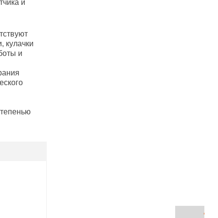
тчика и
утствуют
, кулачки
боты и
орания
еского
степенью