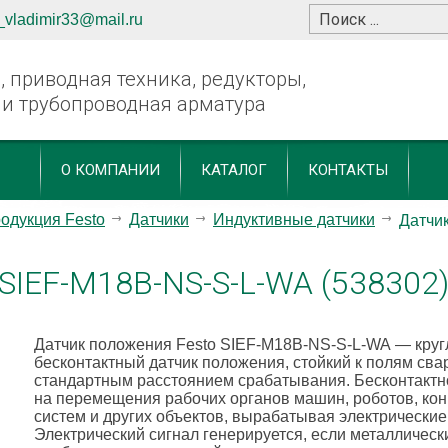
_vladimir33@mail.ru
 приводная техника, редукторы,
 и трубопроводная арматура
О КОМПАНИИ
КАТАЛОГ
КОНТАКТЫ
одукция Festo
Датчики
Индуктивные датчики
Датчи
SIEF-M18B-NS-S-L-WA (538302
Датчик положения Festo SIEF-M18B-NS-S-L-WA
— кру
бесконтактный датчик положения, стойкий к полям сва
стандартным расстоянием срабатывания. Бесконтактн
на перемещения рабочих органов машин, роботов, ко
систем и других объектов, вырабатывая электрические
Электрический сигнал генерируется, если металлическ