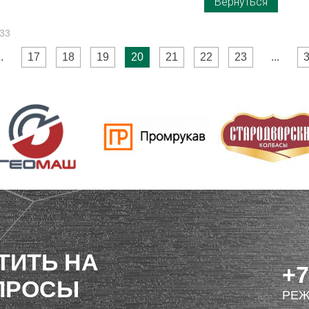
Вернуться
 33
..
17
18
19
20
21
22
23
...
ТИТЬ НА
+7
ПРОСЫ
РЕЖ