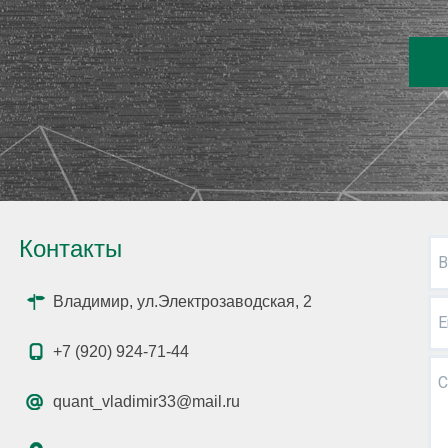
Контакты
В
Владимир, ул.Электрозаводская, 2
E
+7 (920) 924-71-44
С
quant_vladimir33@mail.ru