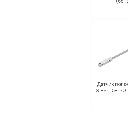
(551
Датчик поло
SIES-Q5B-PO-