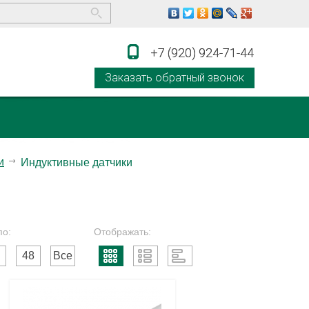
+7 (920) 924-71-44
+7 (920) 924-71-44
Заказать обратный звонок
и
Индуктивные датчики
по:
Отображать:
48
Все