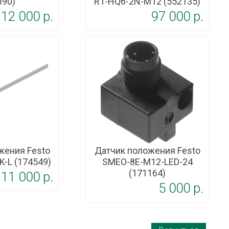
390)
R1-HQ6-2N-M12 (552135)
12 000 p.
97 000 p.
жения Festo
Датчик положения Festo
K-L (174549)
SMEO-8E-M12-LED-24
(171164)
11 000 p.
5 000 p.