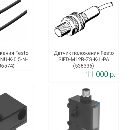
жения Festo
Датчик положения Festo
NU-K-0.5-N-
SIED-M12B-ZS-K-L-PA
06574)
(538336)
11 000 p.