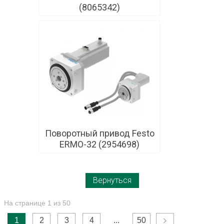
(8065342)
Поворотный привод Festo
ERMO-32 (2954698)
Вернуться
На странице 1 из 50
1
2
3
4
...
50