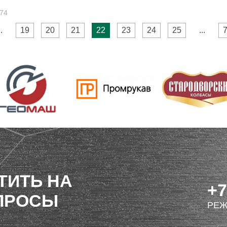
 74
..
19
20
21
22
23
24
25
...
ТИТЬ НА
+7
ПРОСЫ
РЕЖ