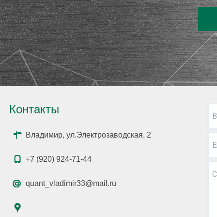
Контакты
В
Владимир, ул.Электрозаводская, 2
E
+7 (920) 924-71-44
С
quant_vladimir33@mail.ru