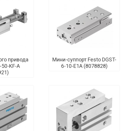
ого привода
Мини-суппорт Festo DGST-
-50-KF-A
6-10-E1A (8078828)
921)