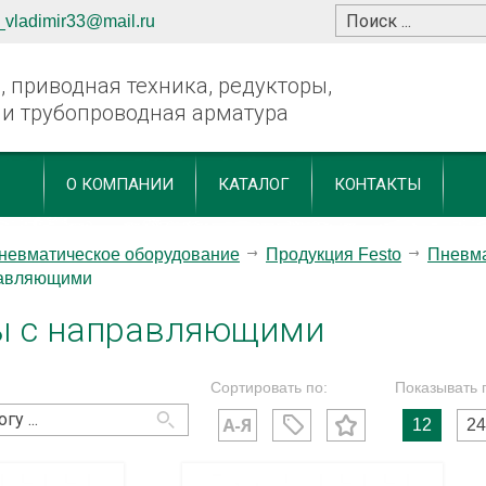
_vladimir33@mail.ru
 приводная техника, редукторы,
 и трубопроводная арматура
О КОМПАНИИ
КАТАЛОГ
КОНТАКТЫ
невматическое оборудование
Продукция Festo
Пневма
равляющими
ы с направляющими
Сортировать по:
Показывать 
12
24