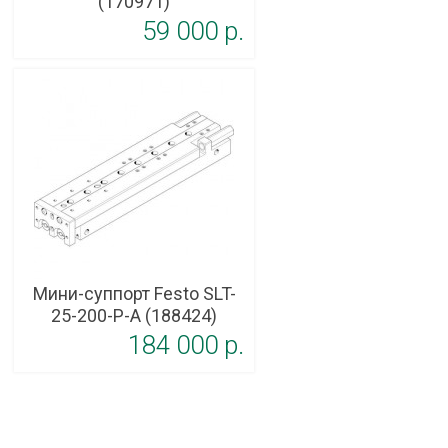
(170971)
59 000 p.
Мини-суппорт Festo SLT-
25-200-P-A (188424)
184 000 p.