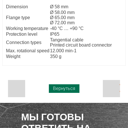
Dimension
Ø 58 mm
Ø 58.00 mm
Flange type
Ø 65.00 mm
Ø 72.00 mm
Working temperature
-40 °C … +90 °C
Protection level
IP65
Tangential cable
Connection types
Printed circuit board connector
Max. rotational speed
12.000 min-1
Weight
350 g
Вернуться
МЫ ГОТОВЫ