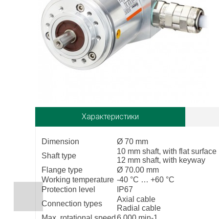
Характеристики
Dimension
Ø 70 mm
10 mm shaft, with flat surface
Shaft type
12 mm shaft, with keyway
Flange type
Ø 70.00 mm
Working temperature
-40 °C … +60 °C
Protection level
IP67
Axial cable
Connection types
Radial cable
Max. rotational speed
6.000 min-1