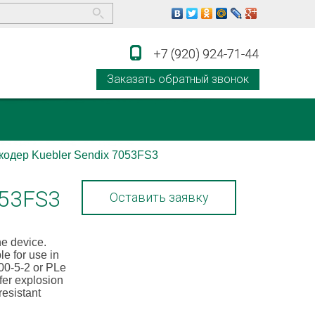
+7 (920) 924-71-44
+7 (920) 924-71-44
Заказать обратный звонок
одер Kuebler Sendix 7053FS3
053FS3
Оставить заявку
ne device.
e for use in
800-5-2 or PLe
fer explosion
esistant