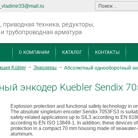
_vladimir33@mail.ru
 приводная техника, редукторы,
 и трубопроводная арматура
О КОМПАНИИ
КАТАЛОГ
КОНТАКТЫ
кция Kübler
Энкодеры
Абсолютный однооборотный энк
ый энкодер Kuebler Sendix 7
Explosion protection and functional safety technology in o
The absolute singleturn encoder Sendix 7053FS3 is suitabl
safety-related applications up to SIL3 according to EN 61
according to EN ISO 13849-1. In addition, these devices of
protection in a compact 70 mm housing made of seawater-r
aluminum.