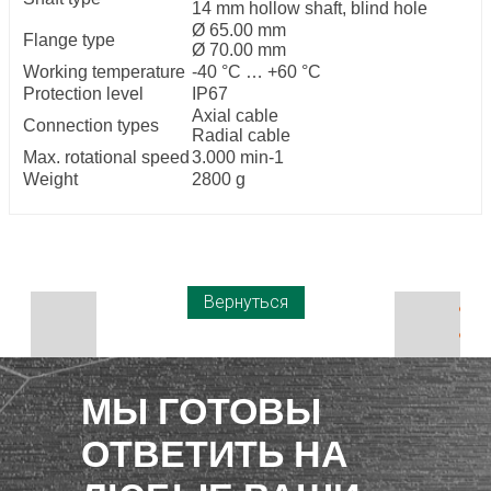
14 mm hollow shaft, blind hole
Ø 65.00 mm
Flange type
Ø 70.00 mm
Working temperature
-40 °C … +60 °C
Protection level
IP67
Axial cable
Connection types
Radial cable
Max. rotational speed
3.000 min-1
Weight
2800 g
Вернуться
МЫ ГОТОВЫ
ОТВЕТИТЬ НА