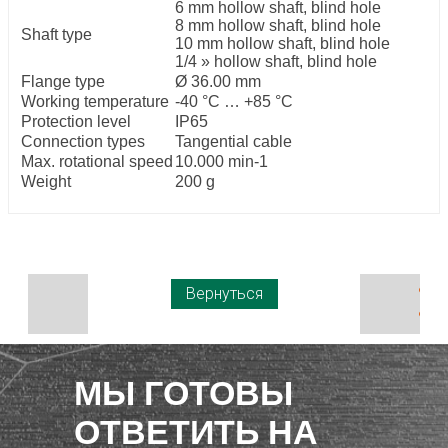
6 mm hollow shaft, blind hole
8 mm hollow shaft, blind hole
Shaft type
10 mm hollow shaft, blind hole
1/4 » hollow shaft, blind hole
Flange type
Ø 36.00 mm
Working temperature
-40 °C … +85 °C
Protection level
IP65
Connection types
Tangential cable
Max. rotational speed
10.000 min-1
Weight
200 g
Вернуться
МЫ ГОТОВЫ
ОТВЕТИТЬ НА